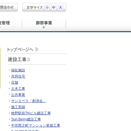
小
中
大
物定期報告
物件管理
物件管理
場管理
・
福祉施設
・
共同住宅
・
店舗
・
土木工事
・
公共事業
・
サンエース「創清会」
・
施工実績
・
牧野駅前TNビル建設工事
・
Sun.Berry建設工事
・
中宮西之町マンション新築工事