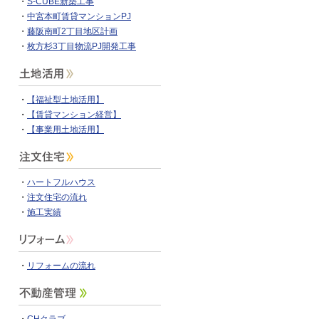
・
S-CUBE新築工事
・
中宮本町賃貸マンションPJ
・
藤阪南町2丁目地区計画
・
枚方杉3丁目物流PJ開発工事
・
【福祉型土地活用】
・
【賃貸マンション経営】
・
【事業用土地活用】
・
ハートフルハウス
・
注文住宅の流れ
・
施工実績
・
リフォームの流れ