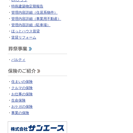
・
CHクラブ
・
特殊建築物定期報告
・
管理内容詳細（住居系物件）
・
管理内容詳細（事業用不動産）
・
管理内容詳細（駐車場）
・
ほっとハウス賃貸
・
賃貸リフォーム
・
パルティ
・
住まいの保険
・
クルマの保険
・
お仕事の保険
・
生命保険
・
おケガの保険
・
事業の保険