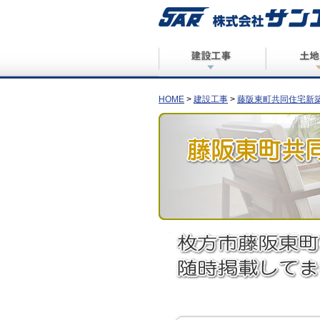
売り土地募集
開発工事
共同住
福祉
HOME
>
建設工事
>
藤阪東町共同住宅新