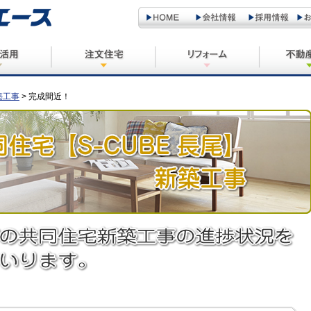
宅・借家
施設
事業主様とマッチング
ケース別事例紹介
特殊建築
住居系
事業用
駐車
築工事
> 完成間近！