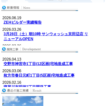
2026.06.19
ZEHビルダー実績報告
2026.03.26
3月28日（土）朝10時 サンウォッシュ京田辺店 リ
ニューアルOPEN
2026.03.26
3月28日（土）12時 時間制セルフ洗車場
【Whitepit 枚方津田店】OPEN!!
2026.04.13
2025.11.17
交野市神宮寺1丁目(12区画)宅地造成工事
火入式が行われました
2026.03.06
2025.10.27
枚方市春日元町1丁目(5区画)宅地造成工事
（仮称）川原町計画新築工事 地鎮祭を執り行い
2026.02.16
ました
寝屋川市明徳2丁目開発工事
2025.09.04
2025.12.08
【売物件情報】枚方市高田一丁目 中古戸建て
枚方市春日元町(9区画)及び春日東町(4区画)宅地造
2025.03.17
成工事