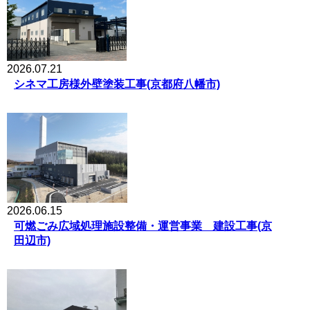
（仮称）枚方杉3丁目物流PJ新築工事の地鎮祭が執
2025.10.07
り行われました
交野市大字森 宅地造成工事
2024.12.16
2025.03.11
大阪府が発行する「グリーンボンド」への投資に
交野市倉治6丁目 宅地造成工事
ついて
2026.07.21
2024.10.18
シネマ工房様外壁塗装工事(京都府八幡市)
2024.03.22
高槻市山手町1丁目宅地造成工事
枚方杉3丁目PJ開発工事の安全祈願祭を執り行いま
した
2024.04.12
交野市大字森宅地造成工事
2024.03.13
3月16日（土）にコインランドリー【サンウォッシ
2024.03.18
ュ星田駅前店】がオープンします！
倉治6丁目宅地造成工事
2023.06.19
津田北町1丁目宅地造成工事
2026.06.15
可燃ごみ広域処理施設整備・運営事業 建設工事(京
田辺市)