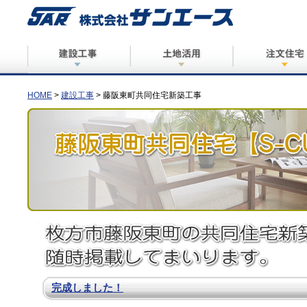
売り土地募集
開発工事
共同住宅・借家
福祉施設
事業主様とマッ
ケース別事例
HOME
>
建設工事
> 藤阪東町共同住宅新築工事
完成しました！