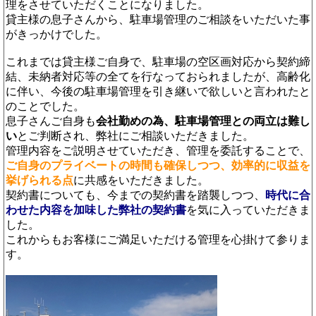
理をさせていただくことになりました。
貸主様の息子さんから、駐車場管理のご相談をいただいた事
がきっかけでした。
これまでは貸主様ご自身で、駐車場の空区画対応から契約締
結、未納者対応等の全てを行なっておられましたが、高齢化
に伴い、今後の駐車場管理を引き継いで欲しいと言われたと
のことでした。
息子さんご自身も
会社勤めの為、駐車場管理との両立は難し
い
とご判断され、弊社にご相談いただきました。
管理内容をご説明させていただき、管理を委託することで、
ご自身のプライベートの時間も確保しつつ、効率的に収益を
挙げられる点
に共感をいただきました。
契約書についても、今までの契約書を踏襲しつつ、
時代に合
わせた内容を加味した弊社の契約書
を気に入っていただきま
した。
これからもお客様にご満足いただける管理を心掛けて参りま
す。