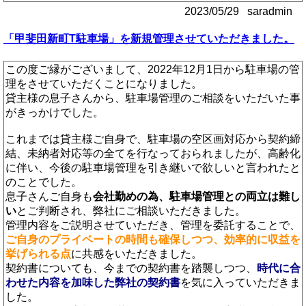
2023/05/29 saradmin
「甲斐田新町T駐車場」を新規管理させていただきました。
この度ご縁がございまして、2022年12月1日から駐車場の管
理をさせていただくことになりました。
貸主様の息子さんから、駐車場管理のご相談をいただいた事
がきっかけでした。
これまでは貸主様ご自身で、駐車場の空区画対応から契約締
結、未納者対応等の全てを行なっておられましたが、高齢化
に伴い、今後の駐車場管理を引き継いで欲しいと言われたと
のことでした。
息子さんご自身も
会社勤めの為、駐車場管理との両立は難し
い
とご判断され、弊社にご相談いただきました。
管理内容をご説明させていただき、管理を委託することで、
ご自身のプライベートの時間も確保しつつ、効率的に収益を
挙げられる点
に共感をいただきました。
契約書についても、今までの契約書を踏襲しつつ、
時代に合
わせた内容を加味した弊社の契約書
を気に入っていただきま
した。